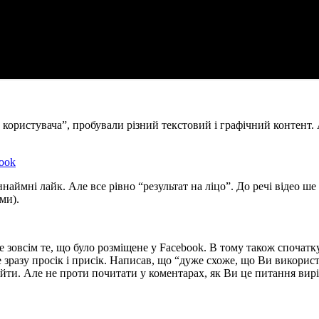
ористувача”, пробували різний текстовий і графічний контент. А
аймні лайк. Але все рівно “результат на ліцо”. До речі відео ше
ми).
 не зовсім те, що було розміщене у Facebook. В тому також спочат
е зразу просік і присік. Написав, що “дуже схоже, що Ви викори
е обійти. Але не проти почитати у коментарах, як Ви це питання ви