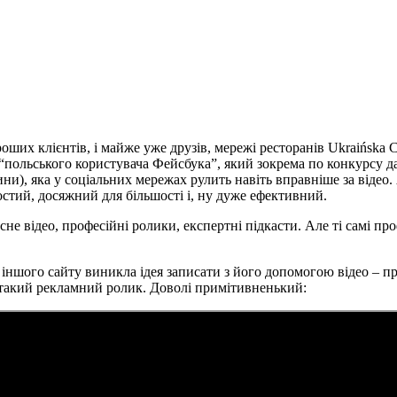
ших клієнтів, і майже уже друзів, мережі ресторанів Ukraińska C
“польського користувача Фейсбука”, який зокрема по конкурсу д
вчини), яка у соціальних мережах рулить навіть вправніше за від
остий, досяжний для більшості і, ну дуже ефективний.
усне відео, професійні ролики, експертні підкасти. Але ті самі пр
іншого сайту виникла ідея записати з його допомогою відео – п
отакий рекламний ролик. Доволі примітивненький: