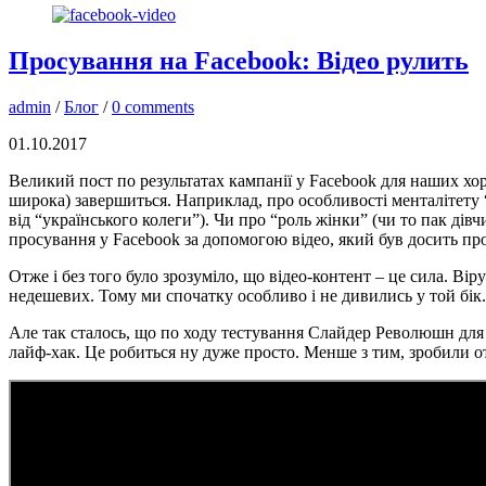
Просування на Facebook: Відео рулить
admin
/
Блог
/
0 comments
01.10.2017
Великий пост по результатах кампанії у Facebook для наших хоро
широка) завершиться. Наприклад, про особливості менталітету 
від “українського колеги”). Чи про “роль жінки” (чи то пак ді
просування у Facebook за допомогою відео, який був досить пр
Отже і без того було зрозуміло, що відео-контент – це сила. Вір
недешевих. Тому ми спочатку особливо і не дивились у той бік.
Але так сталось, що по ходу тестування Слайдер Революшн для 
лайф-хак. Це робиться ну дуже просто. Менше з тим, зробили 