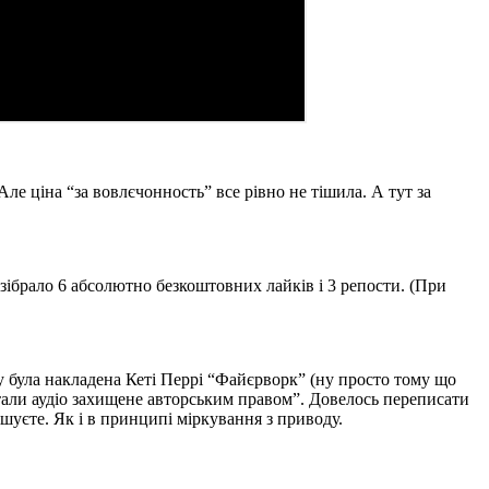
ле ціна “за вовлєчонность” все рівно не тішила. А тут за
 зібрало 6 абсолютно безкоштовних лайків і 3 репости. (При
ку була накладена Кеті Перрі “Файєрворк” (ну просто тому що
стали аудіо захищене авторським правом”. Довелось переписати
рішуєте. Як і в принципі міркування з приводу.