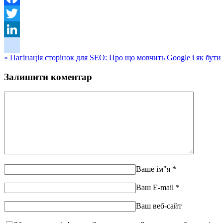
Facebook
Twitter
LinkedIn
«
Пагінація сторінок для SEO: Про що мовчить Google і як бути
google_bookmarks
Залишити коментар
Ваше ім"я
*
Ваш E-mail
*
Ваш веб-сайт