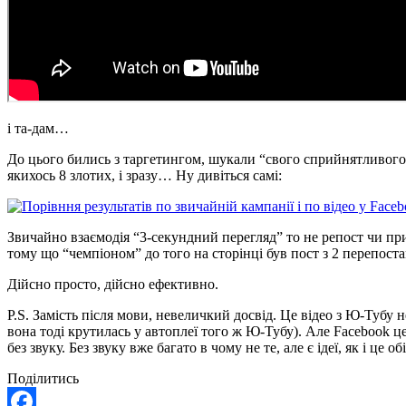
і та-дам…
До цього бились з таргетингом, шукали “свого сприйнятливого к
якихось 8 злотих, і зразу… Ну дивіться самі:
Звичайно взаємодія “3-секундний перегляд” то не репост чи прин
тому що “чемпіоном” до того на сторінці був пост з 2 перепоста
Дійсно просто, дійсно ефективно.
P.S. Замість після мови, невеличкий досвід. Це відео з Ю-Тубу
вона тоді крутилась у автоплеї того ж Ю-Тубу). Але Facebook ц
без звуку. Без звуку вже багато в чому не те, але є ідеї, як і ц
Поділитись