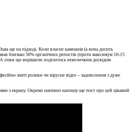
hata ще на підході. Коли власне кампанія (а вона досить
авав близько 50% органічних репостів (проти максимум 10-15
ео. А поки що вирішили поділитись невеличким досвідом
офесійно зняті ролики чи вірусне відео – задоволення з дуже
рямо з екрану. Окремо напевно напишу ще пост про цей цікавий