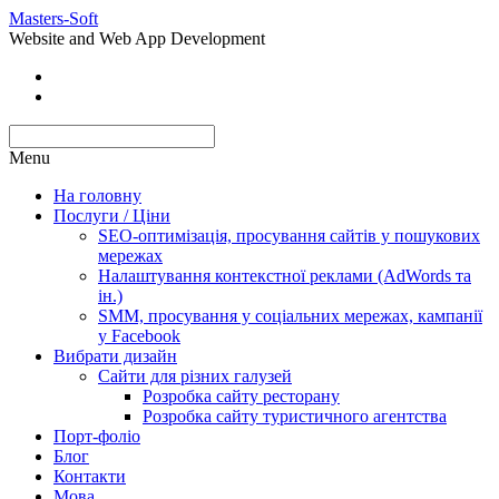
Masters-Soft
Website and Web App Development
Menu
На головну
Послуги / Ціни
SEO-оптимізація, просування сайтів у пошукових
мережах
Налаштування контекстної реклами (AdWords та
ін.)
SMM, просування у соціальних мережах, кампанії
у Facebook
Вибрати дизайн
Сайти для різних галузей
Розробка сайту ресторану
Розробка сайту туристичного агентства
Порт-фоліо
Блог
Контакти
Мова