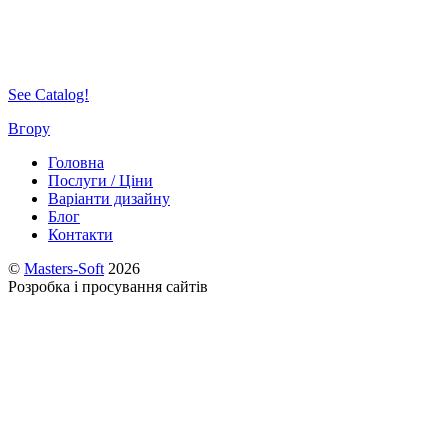
JECKIE PIZZA
Taste You’ll Never Forgive
See Catalog!
Вгору
Головна
Послуги / Ціни
Варіанти дизайну
Блог
Контакти
©
Masters-Soft
2026
Розробка і просування сайтів