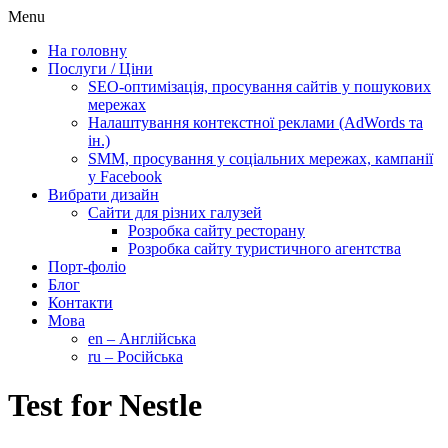
Menu
На головну
Послуги / Ціни
SEO-оптимізація, просування сайтів у пошукових
мережах
Налаштування контекстної реклами (AdWords та
ін.)
SMM, просування у соціальних мережах, кампанії
у Facebook
Вибрати дизайн
Сайти для різних галузей
Розробка сайту ресторану
Розробка сайту туристичного агентства
Порт-фоліо
Блог
Контакти
Мова
en – Англійська
ru – Російська
Test for Nestle