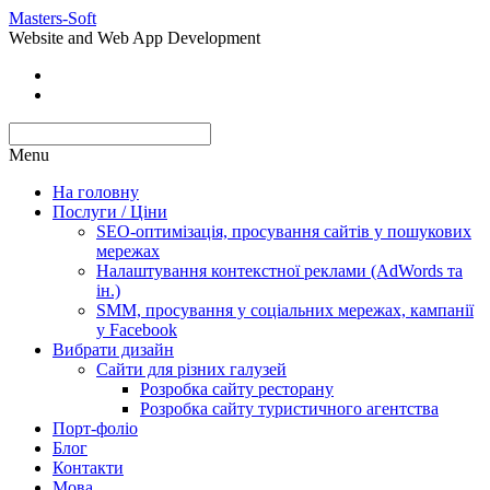
Masters-Soft
Website and Web App Development
Menu
На головну
Послуги / Ціни
SEO-оптимізація, просування сайтів у пошукових
мережах
Налаштування контекстної реклами (AdWords та
ін.)
SMM, просування у соціальних мережах, кампанії
у Facebook
Вибрати дизайн
Сайти для різних галузей
Розробка сайту ресторану
Розробка сайту туристичного агентства
Порт-фоліо
Блог
Контакти
Мова