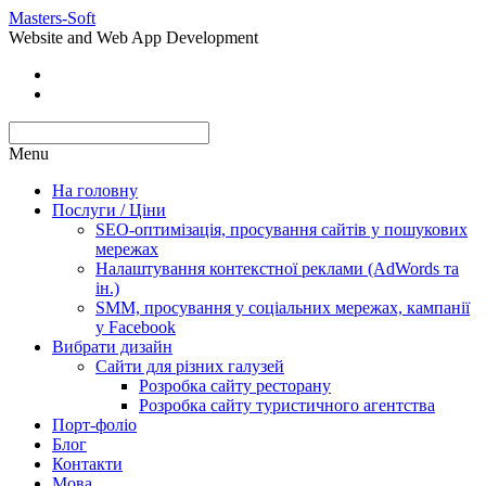
Masters-Soft
Website and Web App Development
Menu
На головну
Послуги / Ціни
SEO-оптимізація, просування сайтів у пошукових
мережах
Налаштування контекстної реклами (AdWords та
ін.)
SMM, просування у соціальних мережах, кампанії
у Facebook
Вибрати дизайн
Сайти для різних галузей
Розробка сайту ресторану
Розробка сайту туристичного агентства
Порт-фоліо
Блог
Контакти
Мова